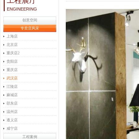
工程展厅
ENGINEERING
创意空间
专卖店风采
上海店
北京店
重庆店2
贵阳店
重庆店
武汉店
江陵店
麻城店
邵东店
温州店
遵义店
咸宁店
工程案例